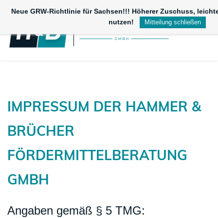
Skip
Neue GRW-Richtlinie für Sachsen!!! Höherer Zuschuss, leichte
to
nutzen!
Mitteilung schließen
main
content
IMPRESSUM DER
HAMMER &
BRÜCHER
FÖRDERMITTELBERATUNG
GMBH
Angaben gemäß § 5 TMG: