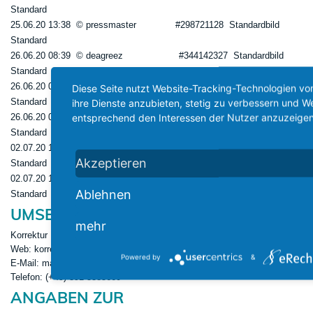
Standard
25.06.20 13:38 © pressmaster #298721128 Standardbild
Standard
26.06.20 08:39 © deagreez #344142327 Standardbild
Standard
26.06.20 09:07 © Alex from the Rock #225330626 Standardbild
Diese Seite nutzt Website-Tracking-Technologien von
Standard
ihre Dienste anzubieten, stetig zu verbessern und 
entsprechend den Interessen der Nutzer anzuzeigen
26.06.20 09:09 © Alex from the Rock #225333049 Standardbild
Standard
02.07.20 10:09 © Jacob Lund #340873451 Standardbild
Akzeptieren
Standard
02.07.20 11:47 © irina_levitskaya #155446656 Standardbild
Ablehnen
Standard
UMSETZUNG WEBSEITE:
mehr
Korrektur NachOben
Web: korrekturnachoben.de
Powered by
&
E-Mail: mail@korrekturnachoben.de
Telefon: (+49) 391 5385660
ANGABEN ZUR