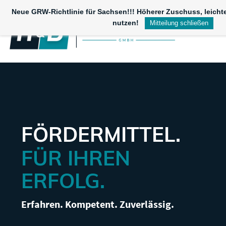
Skip
Neue GRW-Richtlinie für Sachsen!!! Höherer Zuschuss, leichte
to
nutzen!
Mitteilung schließen
main
content
FÖRDERMITTEL.
FÜR IHREN
ERFOLG.
Erfahren. Kompetent. Zuverlässig.