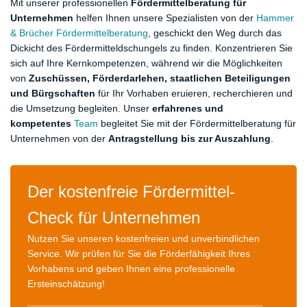
Mit unserer professionellen
Fördermittelberatung für
Unternehmen
helfen Ihnen unsere Spezialisten von der
Hammer
& Brücher Fördermittelberatung
, geschickt den Weg durch das
Dickicht des Fördermitteldschungels zu finden. Konzentrieren Sie
sich auf Ihre Kernkompetenzen, während wir die Möglichkeiten
von
Zuschüssen, Förderdarlehen, staatlichen Beteiligungen
und Bürgschaften
für Ihr Vorhaben eruieren, recherchieren und
die Umsetzung begleiten. Unser
erfahrenes und
kompetentes
Team
begleitet Sie mit der Fördermittelberatung für
Unternehmen von der
Antragstellung bis zur Auszahlung
.
Der kostenfreie Fördermittel-
Check für Unternehmen
Nutzen Sie unseren kostenfreien und unverbindlichen
Service. Wir prüfen für Sie die Förderfähigkeit Ihres
Vorhabens und geben Ihnen eine professionelle
Ersteinschätzung!