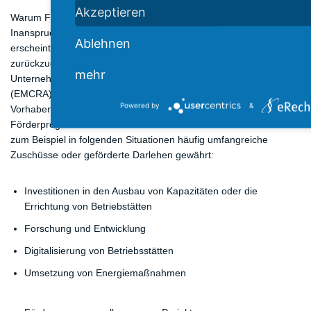
Akzeptieren
Warum Fördermittel in Anspruch nehmen? Auch wenn die
Inanspruchnahme von Fördermitteln zunächst sehr schwierig
Ablehnen
erscheint, so lohnt es sich in vielen Fällen, auf finanzielle Hilfen
zurückzugreifen. Mit unserer Fördermittelberatung für
mehr
Unternehmen zeigen unsere ausgebildeten Fördermittelberater
(EMCRA) auf, welche augenscheinlich nicht förderbaren
Powered by
&
Vorhaben durch Erfahrung mit einer Vielzahl an
Förderprogrammen und Kreativität förderbar sind. So werden
zum Beispiel in folgenden Situationen häufig umfangreiche
Zuschüsse oder geförderte Darlehen gewährt:
Investitionen in den Ausbau von Kapazitäten oder die
Errichtung von Betriebstätten
Forschung und Entwicklung
Digitalisierung von Betriebsstätten
Umsetzung von Energiemaßnahmen