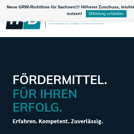
Skip
Neue GRW-Richtlinie für Sachsen!!! Höherer Zuschuss, leichte
to
nutzen!
Mitteilung schließen
main
content
FÖRDERMITTEL.
FÜR IHREN
ERFOLG.
Erfahren. Kompetent. Zuverlässig.