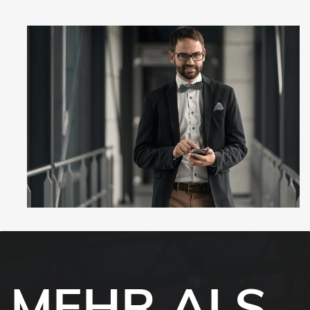
​MEHR ALS