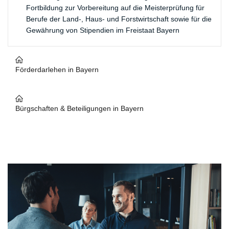
Fortbildung zur Vorbereitung auf die Meisterprüfung für
Berufe der Land-, Haus- und Forstwirtschaft sowie für die
Gewährung von Stipendien im Freistaat Bayern
Förderdarlehen in Bayern
​DARLEHEN IN BAYERN
Bürgschaften & Beteiligungen in Bayern
Auftragsgarantien
​BÜRGSCHAFTEN & ​BETEILIGUNGEN
Auslandsinvestitionen
IN BAYERN
Eigenkapitalfinanzierung
Energiekredite
Agrar-Bürgschaft
Filmförderung
BBB-Express
Grüdnungskredit
BBB-fit