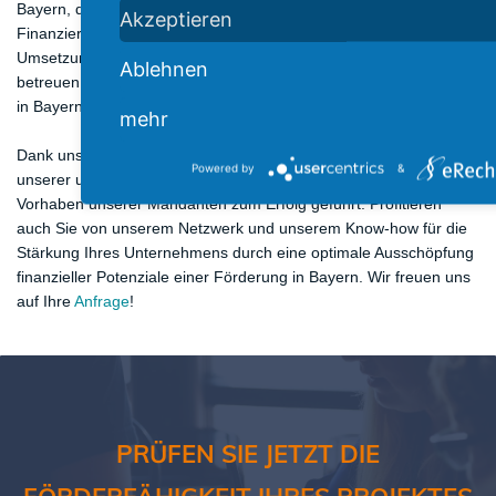
Bayern, des Bundes und der EU optimieren wir Ihre
Akzeptieren
Finanzierungsstrategie. Angefangen bei der Idee bis hin zur
Umsetzung Ihres Vorhabens beraten wir Sie umfassend. Ebenso
Ablehnen
betreuen wir Sie auch noch nach der Auszahlung der Förderung
in Bayern bei Vorbereitung und Prüfung.
mehr
Dank unserer langjährigen und tiefgreifenden Erfahrung sowie
Powered by
&
unserer umfangreichen Expertise haben wir bereits vielzählige
Vorhaben unserer Mandanten zum Erfolg geführt. Profitieren
auch Sie von unserem Netzwerk und unserem Know-how für die
Stärkung Ihres Unternehmens durch eine optimale Ausschöpfung
finanzieller Potenziale einer Förderung in Bayern. Wir freuen uns
auf Ihre
Anfrage
!
PRÜFEN SIE JETZT DIE