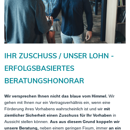
Infrakredit Kommunal
Bürgschaft ohne Bank (BoB)
Infrakredit Energie
Kombiprodukt Bürgschaft und Beteiligung
Infrakredit Breitband
Sonderprogramm 100 x 10
Innovationskredit
Stabilisierungskredit
Expansion / Mittelstand
Wachstumskredit
IHR ZUSCHUSS / UNSER LOHN -
Unternehmensnachfolge & Vermögens­diversi­fizierung
Venture Capital
ERFOLGSBASIERTES
Turnaround
BERATUNGSHONORAR
Kleine & Junge Unternehmen / Existenzgründung
Sonderprogramme
Wir versprechen Ihnen nicht das blaue vom Himmel.
Wir
gehen mit Ihnen nur ein Vertragsverhältnis ein, wenn eine
Startup Shield
Förderung ihres Vorhabens wahrscheinlich ist und wir
mit
Mittelstand Bayern
ziemlicher Sicherheit einen Zuschuss für Ihr Vorhaben
in
Aussicht stellen können.
Risikokapital für Wachstum und Innovationen
Aus aus diesem Grund koppeln wir
unsere Beratung,
neben einem geringen Fixum, immer
an ein