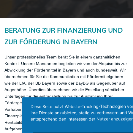
​BERATUNG ZUR FINANZIERUNG UND
ZUR FÖRDERUNG IN BAYERN
Unser professionelles Team berät Sie in einem ganzheitlichen
Kontext: Unsere Mandanten begleiten wir von der Akquise bis zur
Abwicklung der Fördermittel in Bayern und auch bundesweit. Wir
übernehmen für Sie die Kommunikation mit Fördermittelgebern
wie der LfA, der BB Bayern sowie der BayBG als Gegenüber auf
Augenhöhe. Überdies übernehmen wir die Erstellung sämtlicher
Unterlagen für die Antragstellung bis zur Auszahlung Ihrer
Fördergelder. Die Erarbeitung kreativer und aussagekräftiger
Diese Seite nutzt Website-Tracking-Technologien von
Vorhabensbeschreibungen und Businesspläne sowie detaillierte
ihre Dienste anzubieten, stetig zu verbessern und 
Finanzpläne inkl. Kapitalbedarfsplan, Liquiditätsplan,
entsprechend den Interessen der Nutzer anzuzeigen
Rentabilitätsvorschau gehören ebenfalls zu unserem
Aufgabenspektrum. Gemessen an den relevanten Förderungen in