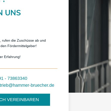
ON UNS
s, rufen die Zuschüsse ab und
h den Fördermittelgeber!
er Erfahrung!
91 - 73863340
rtrieb@hammer-bruecher.de
CH VEREINBAREN